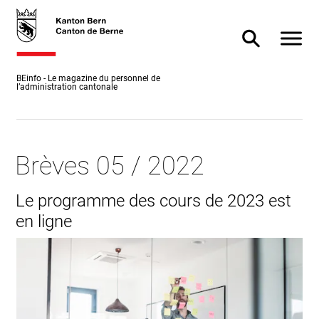
Accès
skiplink.toNavigation
skiplink.toStartPage
Accès
direct
direct à
Afficher
Afficher/masq
au
la
contenu
recherche
BEinfo - Le magazine du personnel de
l’administration cantonale
Brèves 05 / 2022
Le programme des cours de 2023 est
en ligne